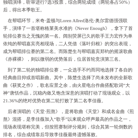
独唱演绎，听审进行7选3投票，综合两轮成绩（两轮各占50%）
后，得出本季歌王。
在帮唱环节，米奇·盖顿与Loren Allred洛伦·奥尔雷德强强联
手，演绎了一首堪称格莱美水准的《Never Enough》，拿下了首
轮排位赛当之无愧的第一名。阔别荧屏已久的歌手王力宏作为单
依纯的帮唱嘉宾亮相现场，二人凭借《落叶归根》的突出表现，
成为帮唱排位赛的第二名。而陈楚生与帮唱嘉宾郑钧的摇滚歌曲
《赤裸裸》，则以微弱的优势落后，位居首轮竞演第三名。
到了第二轮的独唱排位赛，一众选手不约而同地选择了各自的
经典曲目抑或首唱新曲。其中，陈楚生选择了尚未发布的全新歌
曲《获奖之作》，歌名应景之余，由火星电台作曲搭配歌词“大
神”唐恬作品，沉稳内敛又饱含深意的演唱打动了现场观众，以
21.36%的绝对优势在第二轮打败了第二名李佳薇。
后者演唱的《天堂·煎熬》，是将歌曲《天堂》和成名金曲《煎
熬》混搭，是李佳薇加入“歌手”以来观众呼声最高的作品之一，
现场表现堪称完美，但按照赛制评分规则，综合其第一轮倒数的
排名，综合成绩靠后导致李佳薇最终遗憾落败。