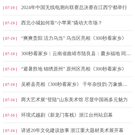
2024年中国无线电测向联赛总决赛在江西宁都举行
[ 07-19 ]
西北小城如何靠“小苹果”撬动大市场？
[ 07-19 ]
“爽爽贵阳 活力乌当” 乌当区亮相《300秒看家乡》
[ 07-19 ]
300秒看家乡︱云南省曲靖市陆良县：爨乡福地 同乐陆良
[ 07-19 ]
“避暑胜地 锦绣原州” 原州区亮相《300秒看家乡》
[ 07-19 ]
吴桥县亮相《300秒看家乡》 千年杂技韵·万象焕新程
[ 07-19 ]
两大艺术展“登陆”山东美术馆 尽显中国画多元魅力
[ 07-16 ]
环境式越剧《新龙门客栈》浙江台州站启幕
[ 07-16 ]
讲述20年文化建设故事 浙江重大题材美术展开幕
[ 07-16 ]