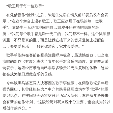
“歌王属于每一位歌手”
在凭借新作“险胜”之后，陈楚生先后在镜头前和赛后发布会表
示，“在这个舞台上没有歌王，歌王应该属于在场的每一位歌
手”。陈楚生不无动情地回想自己19岁开始在酒吧唱歌的经
历，“我们每个歌手都是独一无二的，我们都不一样。这个奖项很
沉重，不只是真的重，而是让我在接下来的音乐道路上提醒自
己，要更爱音乐——只有你爱它，它才会爱你。”
歌手单依纯在赛前备受关注且呼声极高，虽遗憾落败，但当晚
演唱的新作《有趣》表达了青年歌手对音乐的态度。她在赛后采
访表示，这段经历带给自己非常多珍贵和无法复制的体验，这些
都会成为她日后做音乐的灵感。
今年以黑马姿态闯入决赛圈的歌手李佳薇，在阔别歌坛多年后
强势回归，其曾经担任房产中介的跨界经历成为本季“歌手”的重
要记忆点。在被问到会否将这段经历写入新歌，李佳薇笑谈未来
会有新的创作计划，“这段经历对我来说十分重要，也会成为我以
后创作的养分。”