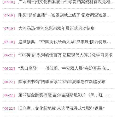
广西刘三姐文化档案展百件珍贵档案资料首次亮相引关注
[ 07-10 ]
刚买“超前点播”，盗版剧就上线了 记者调查盗版影视资源肆虐现象
[ 07-10 ]
大河汤汤·黄河水彩画双年展正式启动征集
[ 07-10 ]
盛世修典—“中国历代绘画大系”成果展·陕西特展开幕
[ 07-10 ]
“DK英语”系列畅销百万 适应现代人碎片化学习需求
[ 06-22 ]
“风口摩登——傅益瑶、牛安双人展”在沪开幕 传统扇面邂逅当代艺术
[ 06-22 ]
国家图书馆“四季童读”2025年夏季卷在新疆发布
[ 06-22 ]
第27届金爵奖揭晓 吉尔吉斯斯坦影片《黑，红，黄》斩获最佳影片
[ 06-22 ]
旧仓库→文化新地标 来这里沉浸式“观影+逛展”
[ 06-22 ]