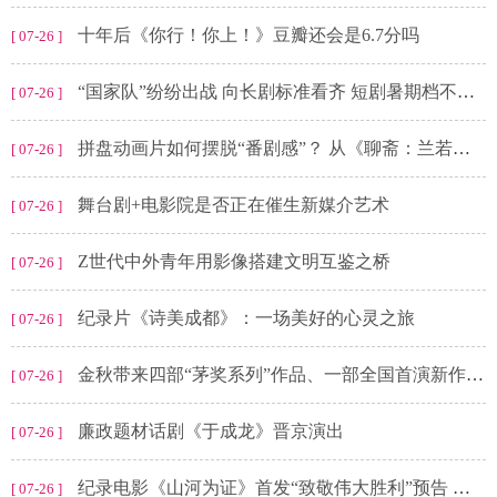
十年后《你行！你上！》豆瓣还会是6.7分吗
[ 07-26 ]
“国家队”纷纷出战 向长剧标准看齐 短剧暑期档不止于“爽”
[ 07-26 ]
拼盘动画片如何摆脱“番剧感”？ 从《聊斋：兰若寺》的6段故事说起
[ 07-26 ]
舞台剧+电影院是否正在催生新媒介艺术
[ 07-26 ]
Z世代中外青年用影像搭建文明互鉴之桥
[ 07-26 ]
纪录片《诗美成都》：一场美好的心灵之旅
[ 07-26 ]
金秋带来四部“茅奖系列”作品、一部全国首演新作 陕西人艺选择再度来沪驻演
[ 07-26 ]
廉政题材话剧《于成龙》晋京演出
[ 07-26 ]
纪录电影《山河为证》首发“致敬伟大胜利”预告 以世界视角铭刻中国抗战
[ 07-26 ]