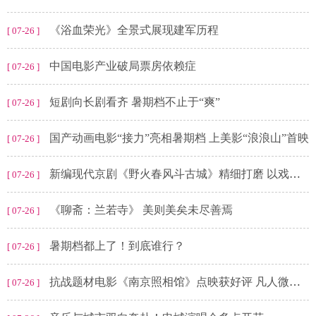
《浴血荣光》全景式展现建军历程
[ 07-26 ]
中国电影产业破局票房依赖症
[ 07-26 ]
短剧向长剧看齐 暑期档不止于“爽”
[ 07-26 ]
国产动画电影“接力”亮相暑期档 上美影“浪浪山”首映
[ 07-26 ]
新编现代京剧《野火春风斗古城》精细打磨 以戏曲独有妙笔致敬经典
[ 07-26 ]
《聊斋：兰若寺》 美则美矣未尽善焉
[ 07-26 ]
暑期档都上了！到底谁行？
[ 07-26 ]
抗战题材电影《南京照相馆》点映获好评 凡人微光照亮不屈民族气节
[ 07-26 ]