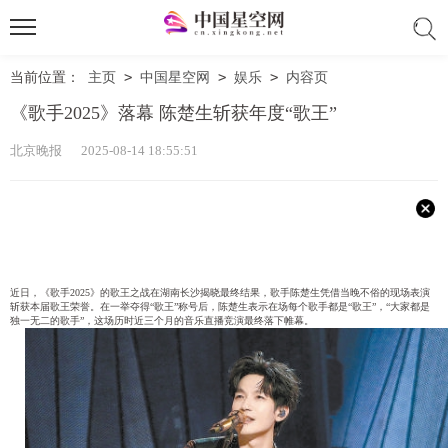
当前位置：
主页
>
中国星空网
>
娱乐
>
内容页
《歌手2025》落幕 陈楚生斩获年度“歌王”
北京晚报 2025-08-14 18:55:51
近日，《歌手2025》的歌王之战在湖南长沙揭晓最终结果，歌手陈楚生凭借当晚不俗的现场表演
斩获本届歌王荣誉。在一举夺得“歌王”称号后，陈楚生表示在场每个歌手都是“歌王”，“大家都是
独一无二的歌手”，这场历时近三个月的音乐直播竞演最终落下帷幕。