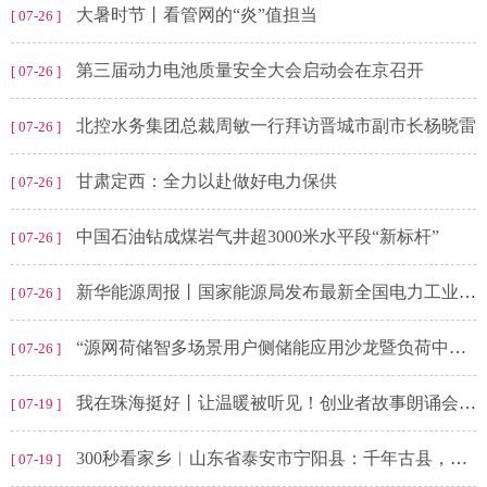
大暑时节丨看管网的“炎”值担当
[ 07-26 ]
第三届动力电池质量安全大会启动会在京召开
[ 07-26 ]
北控水务集团总裁周敏一行拜访晋城市副市长杨晓雷
[ 07-26 ]
甘肃定西：全力以赴做好电力保供
[ 07-26 ]
中国石油钻成煤岩气井超3000米水平段“新标杆”
[ 07-26 ]
新华能源周报丨国家能源局发布最新全国电力工业统计数据；多家能源央企高层调整
[ 07-26 ]
“源网荷储智多场景用户侧储能应用沙龙暨负荷中心低碳保供与灵活性资源潜力研究成果发布”在江苏苏州举行
[ 07-26 ]
我在珠海挺好丨让温暖被听见！创业者故事朗诵会温情上演
[ 07-19 ]
300秒看家乡︱山东省泰安市宁阳县：千年古县，魅力宁阳
[ 07-19 ]