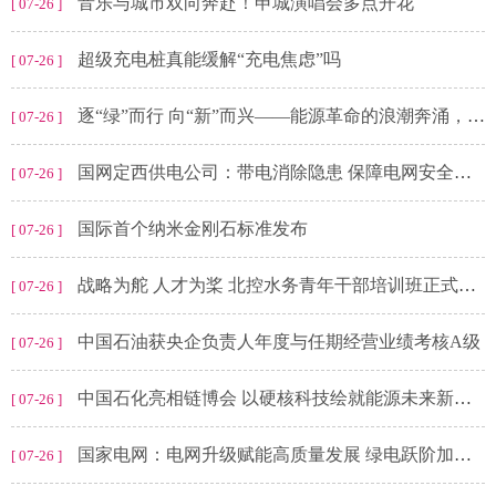
音乐与城市双向奔赴！申城演唱会多点开花
[ 07-26 ]
超级充电桩真能缓解“充电焦虑”吗
[ 07-26 ]
逐“绿”而行 向“新”而兴——能源革命的浪潮奔涌，国神公司站立在潮头
[ 07-26 ]
国网定西供电公司：带电消除隐患 保障电网安全稳定运行
[ 07-26 ]
国际首个纳米金刚石标准发布
[ 07-26 ]
战略为舵 人才为桨 北控水务青年干部培训班正式开班
[ 07-26 ]
中国石油获央企负责人年度与任期经营业绩考核A级
[ 07-26 ]
中国石化亮相链博会 以硬核科技绘就能源未来新图景
[ 07-26 ]
国家电网：电网升级赋能高质量发展 绿电跃阶加速能源转型
[ 07-26 ]