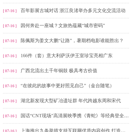
百年影展古城对话 浙江良渚举办多元文化交流活动
[ 07-16 ]
因何奔赴一座城？文旅热蕴藏“城市密码”
[ 07-16 ]
陈佩斯为姜文大鹏“让路”，暑期档电影谁能胜出？
[ 07-16 ]
166件（套）意大利萨沃伊王室珍宝亮相广东
[ 07-16 ]
广西北流出土千年铜鼓 极具考古价值
[ 07-16 ]
“在彼此的故事中更好照见自己”（金台随笔）
[ 07-16 ]
湖北新发现大型矿冶遗址群 年代跨越东周和宋代
[ 07-16 ]
国话“CNT现场”高清展映季携《青蛇》等经典登全国30个剧场
[ 07-16 ]
上海推出九条举措支持互联网优质内容创作 打造互联网优质内容的“梦工厂”
[ 07-16 ]