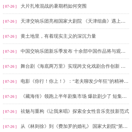
大片扎堆混战的暑期档如何突围
[ 07-26 ]
天津交响乐团亮相国家大剧院 《天津组曲》遇上精彩《波莱罗》
[ 07-26 ]
黄土地里，有着现实主义的深沉力量
[ 07-26 ]
中国交响乐团新乐季发布 十余部中国作品将与观众见面 3套作品为世界首演
[ 07-26 ]
舞台剧《海底两万里》实现跨文化戏剧合作创新 中法艺术家用“黑光魔法”复活海底奇观
[ 07-26 ]
电影《你行！你上！》：“老夫聊发少年狂”的精神狂欢
[ 07-26 ]
《藏海传》领跑上半年剧集市场 爆款剧少了 短集数剧或迎风口
[ 07-26 ]
祛魅与重构《让我来唱》探索全女性音乐竞技新范式
[ 07-26 ]
从《林则徐》到《费加罗的婚礼》 国家大剧院“第二现场”重新定义艺术传播的边界
[ 07-26 ]