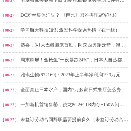
电脑摄像头驱动下载安装 电脑摄像头驱动软件有哪些
[ 08-27 ]
DC粉丝集体消失？ 《芭比》恐难再现冠军地位
[ 08-27 ]
学习航天科技知识 激发科学探索热情（在一线）
[ 08-27 ]
恭喜，3-1大巴黎迎来首胜，阿森西奥穿云箭，姆巴佩梅开二度
[ 08-27 ]
周末刷屏！金枪鱼“一夜暴跌24%”，日本人自己都不买了？
[ 08-27 ]
雅琪生物(872169)：2023年上半年净利润19.9万元，同比减少82.66%
[ 08-27 ]
全面禁止日本水产，国内7万多家日式餐厅怎么办？香港给出了答案
[ 08-27 ]
一加新机首销售罄，骁龙8G2+1TB内存+150W闪充，目前中端机天花板
[ 08-27 ]
未签订劳动合同辞职需要提前多久（未签订劳动合同辞职）
[ 08-27 ]