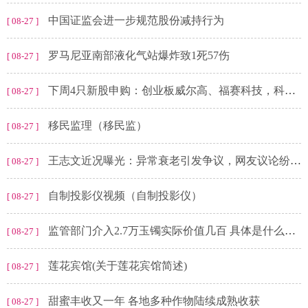
中国证监会进一步规范股份减持行为
[ 08-27 ]
罗马尼亚南部液化气站爆炸致1死57伤
[ 08-27 ]
下周4只新股申购：创业板威尔高、福赛科技，科创板中巨芯，上交所主板热威股份
[ 08-27 ]
移民监理（移民监）
[ 08-27 ]
王志文近况曝光：异常衰老引发争议，网友议论纷纷，探讨善恶报应！
[ 08-27 ]
自制投影仪视频（自制投影仪）
[ 08-27 ]
监管部门介入2.7万玉镯实际价值几百 具体是什么情况！
[ 08-27 ]
莲花宾馆(关于莲花宾馆简述)
[ 08-27 ]
甜蜜丰收又一年 各地多种作物陆续成熟收获
[ 08-27 ]