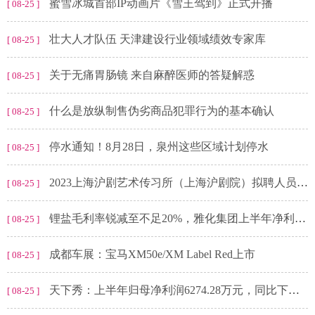
蜜雪冰城首部IP动画片《雪王驾到》正式开播
[ 08-25 ]
壮大人才队伍 天津建设行业领域绩效专家库
[ 08-25 ]
关于无痛胃肠镜 来自麻醉医师的答疑解惑
[ 08-25 ]
什么是放纵制售伪劣商品犯罪行为的基本确认
[ 08-25 ]
停水通知！8月28日，泉州这些区域计划停水
[ 08-25 ]
2023上海沪剧艺术传习所（上海沪剧院）拟聘人员公示
[ 08-25 ]
锂盐毛利率锐减至不足20%，雅化集团上半年净利腰斩
[ 08-25 ]
成都车展：宝马XM50e/XM Label Red上市
[ 08-25 ]
天下秀：上半年归母净利润6274.28万元，同比下滑62.89%，二季度整体情况有所改善
[ 08-25 ]