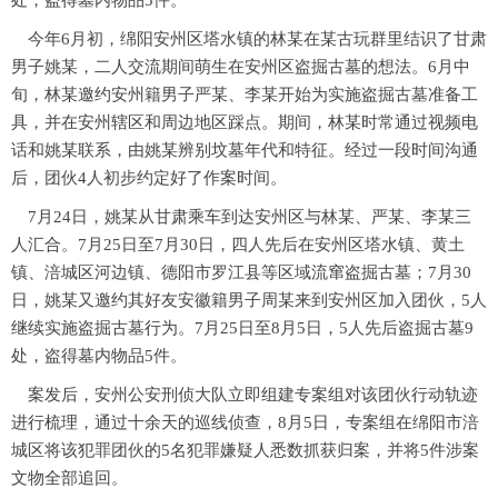
处，盗得墓内物品5件。
今年6月初，绵阳安州区塔水镇的林某在某古玩群里结识了甘肃
男子姚某，二人交流期间萌生在安州区盗掘古墓的想法。6月中
旬，林某邀约安州籍男子严某、李某开始为实施盗掘古墓准备工
具，并在安州辖区和周边地区踩点。期间，林某时常通过视频电
话和姚某联系，由姚某辨别坟墓年代和特征。经过一段时间沟通
后，团伙4人初步约定好了作案时间。
7月24日，姚某从甘肃乘车到达安州区与林某、严某、李某三
人汇合。7月25日至7月30日，四人先后在安州区塔水镇、黄土
镇、涪城区河边镇、德阳市罗江县等区域流窜盗掘古墓；7月30
日，姚某又邀约其好友安徽籍男子周某来到安州区加入团伙，5人
继续实施盗掘古墓行为。7月25日至8月5日，5人先后盗掘古墓9
处，盗得墓内物品5件。
案发后，安州公安刑侦大队立即组建专案组对该团伙行动轨迹
进行梳理，通过十余天的巡线侦查，8月5日，专案组在绵阳市涪
城区将该犯罪团伙的5名犯罪嫌疑人悉数抓获归案，并将5件涉案
文物全部追回。