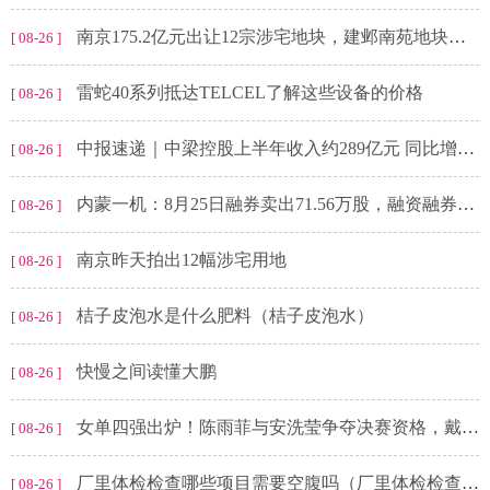
南京175.2亿元出让12宗涉宅地块，建邺南苑地块仅30秒即触顶
[ 08-26 ]
雷蛇40系列抵达TELCEL了解这些设备的价格
[ 08-26 ]
中报速递｜中梁控股上半年收入约289亿元 同比增长29%
[ 08-26 ]
内蒙一机：8月25日融券卖出71.56万股，融资融券余额5.02亿元
[ 08-26 ]
南京昨天拍出12幅涉宅用地
[ 08-26 ]
桔子皮泡水是什么肥料（桔子皮泡水）
[ 08-26 ]
快慢之间读懂大鹏
[ 08-26 ]
女单四强出炉！陈雨菲与安洗莹争夺决赛资格，戴资颖输球出局
[ 08-26 ]
厂里体检检查哪些项目需要空腹吗（厂里体检检查哪些项目）
[ 08-26 ]