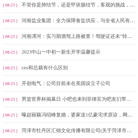
不管你是肺结节，还是甲状腺结节，客观的挑战，不是怎么消除它，而是你的心结#...
[ 08-25 ]
河南盐业集团：全力保障食盐供应，与全省人民有盐同咸
[ 08-25 ]
河南漯河：实习期酒驾上路被查！驾驶证还未“转正”就“下岗”
[ 08-25 ]
2023中山一中初一新生开学温馨提示
[ 08-25 ]
ceo和总裁有什么区别
[ 08-25 ]
开创电气：公司目前未在美国设立子公司
[ 08-25 ]
男篮世界杯揭幕日 小吧也来到菲律宾为吧友们带来一线报道啦
[ 08-25 ]
曝赵丽颖冯绍峰复婚，婆家送1亿豪宅求原谅，网友：绝不嫁妈宝男
[ 08-25 ]
菏泽市牡丹区汇锦文化传播有限公司(关于菏泽市牡丹区汇锦文化传播有限公司简述)
[ 08-25 ]