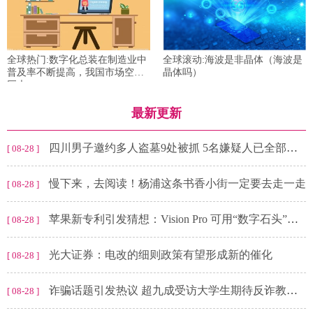
全球热门:数字化总装在制造业中
全球滚动:海波是非晶体（海波是
普及率不断提高，我国市场空间
晶体吗）
巨大
最新更新
四川男子邀约多人盗墓9处被抓 5名嫌疑人已全部抓获
[ 08-28 ]
慢下来，去阅读！杨浦这条书香小街一定要去走一走
[ 08-28 ]
苹果新专利引发猜想：Vision Pro 可用“数字石头”存储虚拟内容
[ 08-28 ]
光大证券：电改的细则政策有望形成新的催化
[ 08-28 ]
诈骗话题引发热议 超九成受访大学生期待反诈教育进校园
[ 08-28 ]