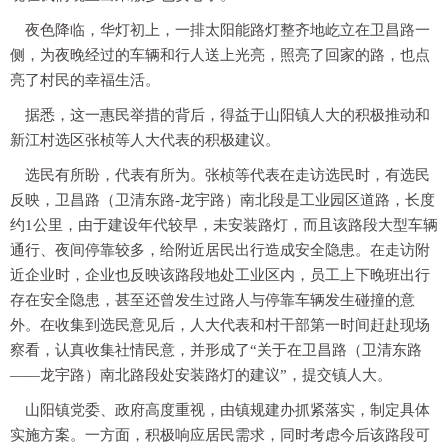
夜色降临，华灯初上，一排太阳能路灯整齐地屹立在卫昌路一
侧，为夜晚经过的车辆和行人送上光亮，照亮了回家的路，也点
亮了村民的幸福生活。
据悉，这一惠民举措的背后，得益于山阳镇人大的积极推动和
新江村选区张桢等人大代表的积极建议。
选民有所盼，代表有所为。张桢等代表在走访选民时，有选民
反映，卫昌路（卫清东路-龙宇路）南北段是工业园区道路，长度
约1公里，由于建设年代较早，未安装路灯，而且该路段大型车辆
通行、夜间停靠较多，给附近居民出行造成安全隐患。在走访附
近企业时，企业也反映该路段地处工业区内，员工上下晚班出行
存在安全隐患，甚至还曾发生过路人与停靠车辆发生碰撞的意
外。在收集到选民意见后，人大代表和村干部第一时间赶赴现场
察看，认真收集社情民意，并形成了“关于在卫昌路（卫清东路
——龙宇路）南北路段处安装路灯的建议”，提交镇人大。
山阳镇党委、政府高度重视，由镇规建办抓紧落实，制定具体
实施方案。一方面，积极响应居民需求，同时考虑今后该路段可