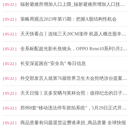
辐射避难所增加人口上限_辐射避难所增加人口技巧 攻略
[ 05-22 ]
策略周观点2023年第15期：把握A股结构性机会
[ 05-22 ]
天天快看点丨连续三天20CM涨停 机器人概念股丰立智能成色几何？
[ 05-22 ]
全系标配超光影长焦镜头，OPPO Reno10系列5月24日发布，拍照全面升级|微资讯
[ 05-22 ]
长安深蓝困在“安全岛” 每日信息
[ 05-22 ]
外交部发言人就第76届世界卫生大会拒绝涉台提案答记者问
[ 05-22 ]
天天日报丨京多安晒与奖杯合照：值得纪念的日子，但我们还未完成这个赛季！
[ 05-22 ]
郑州8套“移动违法停车抓拍系统”，5月29日正式开拍！|每日动态
[ 05-22 ]
商品质量有问题退货运费谁承担_商品质量 全球快报
[ 05-22 ]