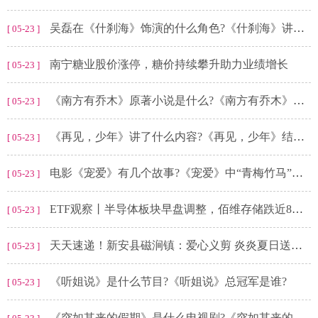
吴磊在《什刹海》饰演的什么角色?《什刹海》讲的是什么故事?
[ 05-23 ]
南宁糖业股价涨停，糖价持续攀升助力业绩增长
[ 05-23 ]
《南方有乔木》原著小说是什么?《南方有乔木》时樾有几个身份?
[ 05-23 ]
《再见，少年》讲了什么内容?《再见，少年》结局黎菲怎么了?
[ 05-23 ]
电影《宠爱》有几个故事?《宠爱》中“青梅竹马”故事讲的是什么?
[ 05-23 ]
ETF观察丨半导体板块早盘调整，佰维存储跌近8%，数字经济ETF（159658）频现溢价
[ 05-23 ]
天天速递！新安县磁涧镇：爱心义剪 炎炎夏日送清凉
[ 05-23 ]
《听姐说》是什么节目?《听姐说》总冠军是谁?
[ 05-23 ]
《突如其来的假期》是什么电视剧?《突如其来的假期》结局是什么?