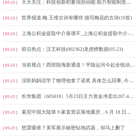
天天关注：科技创新积蓄强劲动能 助力智能制造跑出“加速度”
[ 05-23 ]
世界报道:梅 王维古诗有哪些 描写梅花的古诗(10首)
[ 05-23 ]
上海公积金提取中介靠谱不_上海公积金提取中介-焦点资讯
[ 05-23 ]
前沿热点：汉王科技(002362)龙虎榜数据(05-23)
[ 05-23 ]
当前视点！西部陆海新通道！平陆运河今起全线动工建设
[ 05-23 ]
没听妈妈话学了物理他拿了诺奖 具体怎么回事_今日热讯
[ 05-23 ]
长华集团（605018）5月23日主力资金净卖出207.43万元
[ 05-23 ]
索尼中国大陆第 9 家直营店落地重庆，6 月 18 日开业
[ 05-23 ]
想震慑谁？美军展示秘密钻地武器，却马上删了
[ 05-23 ]