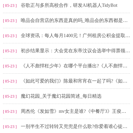
谷歌正与多所高校合作，研发AI机器人TidyBot
[ 05-23 ]
唯品会自营店的东西是真的吗_唯品会的东西都是正品
[ 05-23 ]
全球资讯：每人每月1400元！广州租房公积金提取额再提高
[ 05-23 ]
初步结果显示：大会党在东帝汶议会选举中得票领先|今日要闻
[ 05-23 ]
《人不彪悍枉少年》在哪个平台播出?《人不彪悍枉少年》花彪最后上大学了吗?
[ 05-23 ]
《如此可爱的我们》陈最和宵宵在一起了吗?《如此可爱的我们》谈宋扮演者是谁?
[ 05-23 ]
魔幻花园_关于魔幻花园简述_每日精选
[ 05-23 ]
周杰伦《发如雪》mv女主是谁?《中餐厅3》王俊凯杨紫唱的歌叫什么?
[ 05-23 ]
一别半生不过转转又兜兜是什么歌?你爱着谁心徒留几道伤是什么歌?
[ 05-23 ]