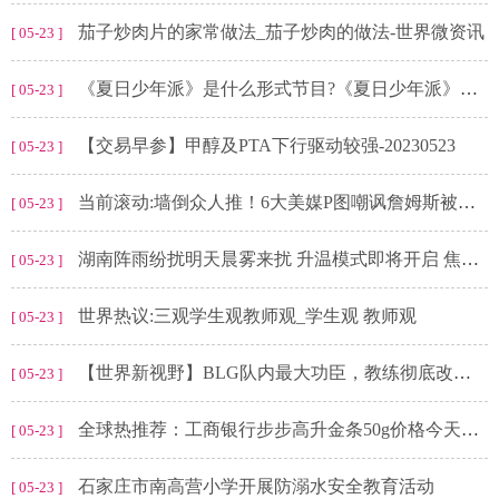
茄子炒肉片的家常做法_茄子炒肉的做法-世界微资讯
[ 05-23 ]
《夏日少年派》是什么形式节目?《夏日少年派》刘耀文宋亚轩是哪一期?
[ 05-23 ]
【交易早参】甲醇及PTA下行驱动较强-20230523
[ 05-23 ]
当前滚动:墙倒众人推！6大美媒P图嘲讽詹姆斯被横扫，对38岁老汉完全没尊重
[ 05-23 ]
湖南阵雨纷扰明天晨雾来扰 升温模式即将开启 焦点速递
[ 05-23 ]
世界热议:三观学生观教师观_学生观 教师观
[ 05-23 ]
【世界新视野】BLG队内最大功臣，教练彻底改造战队，连续三年带队进入msi
[ 05-23 ]
全球热推荐：工商银行步步高升金条50g价格今天多少一克（2023年05月23日）
[ 05-23 ]
石家庄市南高营小学开展防溺水安全教育活动
[ 05-23 ]