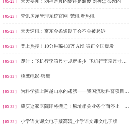
天天要闻：刘禅是真的傻还是装傻 刘禅怎么死的
[ 05-23 ]
梵讯房屋管理系统官网_梵讯|看热讯
[ 05-23 ]
天天速讯：京东金条逾期了会不会被起诉
[ 05-23 ]
登上热搜！10分钟骗430万 AI诈骗正全国爆发
[ 05-23 ]
即时：飞机行李箱尺寸规定多少_飞机行李箱尺寸规定
[ 05-23 ]
狼鹰电影-狼鹰
[ 05-22 ]
为科学插上跨越山水的翅膀——我国流动科普项目服务公众超5亿人次聚焦 天天热头条
[ 05-22 ]
肇庆这家医院即将搬迁！原址相关业务全面停止！ 天天报道
[ 05-22 ]
小学语文课文电子版高清_小学语文课文电子版
[ 05-22 ]