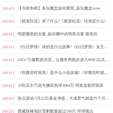
【当前热闻】多玩魔盒如何重置_多玩魔盒wow
[ 05-23 ]
《摇滚狂花》讲了什么?《摇滚狂花》结局是什么?
[ 05-23 ]
明星圈里的夫妻_娱乐圈中的明星夫妻 微资讯
[ 05-23 ]
《白日梦我》讲的是什么故事?《白日梦我》女主是谁饰演的?
[ 05-23 ]
AIGC引爆数据洪流，云服务商跑步进入800G以太网时代
[ 05-23 ]
《你微笑时很美》是什么小说改编?《你微笑时很美》简阳结局怎么了?
[ 05-23 ]
小吃店主巧选号擒双色球3064万 用奖金勤劳致富
[ 05-23 ]
焦点滚动:5月22日基金净值：大成景气精选六个月持有混合A最新净值0.8171，涨0.67%
[ 05-23 ]
西藏珠峰地区雪豹数量超过100只 环球视点
[ 05-23 ]