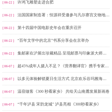
许鸿飞雕塑走进合肥
[ 06-22 ]
法国国家制造署：恒源祥受邀参与凡尔赛宫文物地毯复织项目
[ 06-22 ]
第十四届中国电影史年会在重庆召开
[ 06-22 ]
“百年文学中的北京”书系分享会在京举办
[ 06-22 ]
集邮家在沪展出珍藏精品 呈现邮票与印象派大师名画相融的魅力
[ 06-22 ]
超45%成年人摄入不足？《营养翻译官》携手专家破解蛋白质“平衡密码”
[ 06-07 ]
以多元体验解锁夏日生活方式 北京欢乐谷玛雅海滩水公园开园
[ 06-07 ]
温宿做客《300 秒看家乡》 共绘天山南麓发展新画卷
[ 06-07 ]
“千年泸县 宋韵龙城” 泸县亮相《300秒看家乡》
[ 06-07 ]