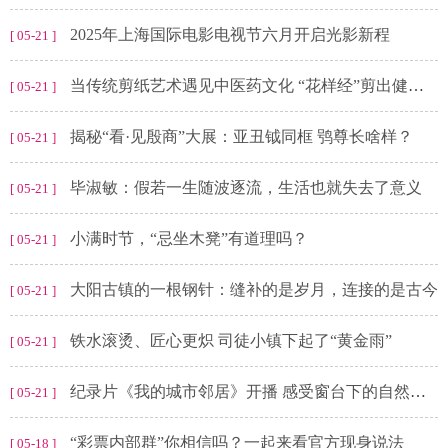
2025年上海国际电影电视节六月开启光影新程
[ 05-21 ]
当传统剪纸艺术遇见中医药文化 “花样经”剪出健康之美
[ 05-21 ]
揭秘“看·见殷商”大展：亚丑钺同框 鸮尊长啥样？
[ 05-21 ]
毕淑敏：假若一生随波逐流，生活也就失去了意义
[ 05-21 ]
小满时节，“忌坐木凳”有道理吗？
[ 05-21 ]
大阳古镇的一根钢针：缝补的是岁月，连接的是古今
[ 05-21 ]
铁水滚烫、匠心更炽 司徒小镇下起了“黄金雨”
[ 05-21 ]
纪录片《我的城市邻居》开播 感受窗台下的自然生态
[ 05-21 ]
“彩票内部群”你相信吗？一起来看官方现身说法
[ 05-18 ]