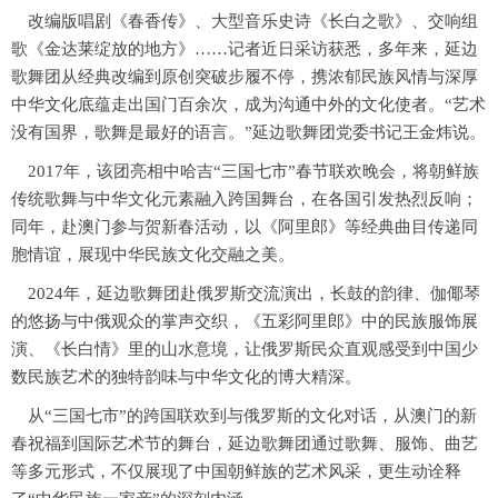
改编版唱剧《春香传》、大型音乐史诗《长白之歌》、交响组
歌《金达莱绽放的地方》……记者近日采访获悉，多年来，延边
歌舞团从经典改编到原创突破步履不停，携浓郁民族风情与深厚
中华文化底蕴走出国门百余次，成为沟通中外的文化使者。“艺术
没有国界，歌舞是最好的语言。”延边歌舞团党委书记王金炜说。
2017年，该团亮相中哈吉“三国七市”春节联欢晚会，将朝鲜族
传统歌舞与中华文化元素融入跨国舞台，在各国引发热烈反响；
同年，赴澳门参与贺新春活动，以《阿里郎》等经典曲目传递同
胞情谊，展现中华民族文化交融之美。
2024年，延边歌舞团赴俄罗斯交流演出，长鼓的韵律、伽倻琴
的悠扬与中俄观众的掌声交织，《五彩阿里郎》中的民族服饰展
演、《长白情》里的山水意境，让俄罗斯民众直观感受到中国少
数民族艺术的独特韵味与中华文化的博大精深。
从“三国七市”的跨国联欢到与俄罗斯的文化对话，从澳门的新
春祝福到国际艺术节的舞台，延边歌舞团通过歌舞、服饰、曲艺
等多元形式，不仅展现了中国朝鲜族的艺术风采，更生动诠释