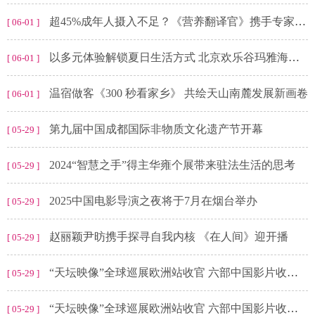
超45%成年人摄入不足？《营养翻译官》携手专家破解蛋白质“平衡密码”
[ 06-01 ]
以多元体验解锁夏日生活方式 北京欢乐谷玛雅海滩水公园开园
[ 06-01 ]
温宿做客《300 秒看家乡》 共绘天山南麓发展新画卷
[ 06-01 ]
第九届中国成都国际非物质文化遗产节开幕
[ 05-29 ]
2024“智慧之手”得主华雍个展带来驻法生活的思考
[ 05-29 ]
2025中国电影导演之夜将于7月在烟台举办
[ 05-29 ]
赵丽颖尹昉携手探寻自我内核 《在人间》迎开播
[ 05-29 ]
“天坛映像”全球巡展欧洲站收官 六部中国影片收获共鸣
[ 05-29 ]
“天坛映像”全球巡展欧洲站收官 六部中国影片收获共鸣
[ 05-29 ]