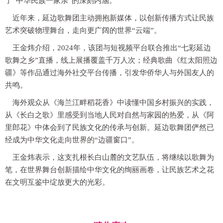
了“中华民族一家亲”的深刻内涵。
近年来，延边歌舞团主动拥抱新媒体，以创新传播方式让民族
艺术突破物理舞台，走向更广阔的世界“云端”。
王金炜介绍，2024年，该团与短视频平台联合推出“七彩延边
歌舞之乡”直播，线上展播覆盖千万人次；经典歌曲《红太阳照边
疆》等作品通过海外社交平台传播，引发华侨华人与外国友人的
共鸣。
海外观众从《海兰江畔稻花香》中读懂中国乡村振兴的实践，
从《长白之歌》里感受到当地人民对自然与家园的热爱，从《阿
里郎花》中体会到了民族文化的传承与创新。延边歌舞团俨然已
经成为中华文化走向世界的“边疆窗口”。
王金炜表示，这支扎根长白山麓的文艺队伍，将继续以歌舞为
笔，在世界舞台创新描绘中华文化的绚丽画卷，让民族艺术之花
在文明互鉴中绽放更大的光彩。