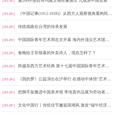
逾200件墨西哥玛雅文物在豫展出 九成系中国首展
[ 05-29 ]
《中国记事(1912-1928)》从西方人观察视角重构民国初年社会
[ 05-29 ]
传统戏曲在台湾的传承发展
[ 05-29 ]
中国国际青年艺术周在京开幕 海内外顶尖艺术团体精彩演出
[ 05-29 ]
春晚给王菲报幕的外卖诗人，现在怎样了？
[ 05-29 ]
跨越东西方艺术经典 第十七届中国国际青年艺术周亮相北京
[ 05-29 ]
《我的梦》公益演出在沪举行 在感动中体悟“艺术无障碍”
[ 05-29 ]
把脚手架搬进中国美术馆 李传真作品展为劳动者立传
[ 05-29 ]
文化中国行丨传统佳节邂逅国潮风 激发“端午经济”新活力
[ 05-29 ]