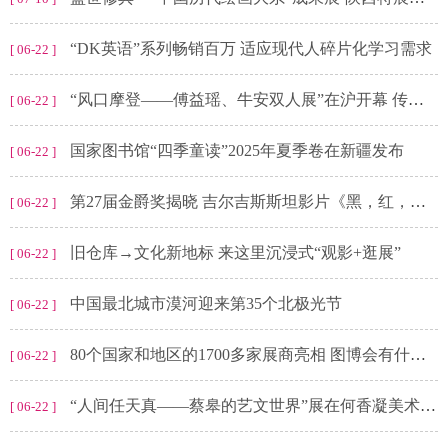
“DK英语”系列畅销百万 适应现代人碎片化学习需求
[ 06-22 ]
“风口摩登——傅益瑶、牛安双人展”在沪开幕 传统扇面邂逅当代艺术
[ 06-22 ]
国家图书馆“四季童读”2025年夏季卷在新疆发布
[ 06-22 ]
第27届金爵奖揭晓 吉尔吉斯斯坦影片《黑，红，黄》斩获最佳影片
[ 06-22 ]
旧仓库→文化新地标 来这里沉浸式“观影+逛展”
[ 06-22 ]
中国最北城市漠河迎来第35个北极光节
[ 06-22 ]
80个国家和地区的1700多家展商亮相 图博会有什么好逛的？
[ 06-22 ]
“人间任天真——蔡皋的艺文世界”展在何香凝美术馆开幕
[ 06-22 ]