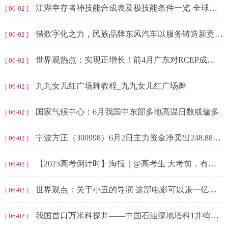
江湖幸存者神技能合成表及极技能条件一览-全球简讯
[ 06-02 ]
借数字化之力，民族品牌东风汽车以服务铸造新竞争力
[ 06-02 ]
世界观热点：实现正增长！前4月广东对RCEP成员国进出口额达到7362.5亿元
[ 06-02 ]
九九女儿红广场舞教程_九九女儿红广场舞
[ 06-02 ]
国家气候中心：6月我国中东部多地高温日数或偏多
[ 06-02 ]
宁波方正（300998）6月2日主力资金净卖出248.88万元_世界观速讯
[ 06-02 ]
【2023高考倒计时】海报｜@高考生 大考前，有些话想对你说……
[ 06-02 ]
世界观点：关于小丑的导演 这部电影可以赚一亿美金的相关信息
[ 06-02 ]
我国首口万米科探井——中国石油深地塔科1井鸣笛开钻_全球快看点
[ 06-02 ]