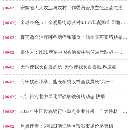
安徽省人大农业与农村工作委员会原主任汪莹纯接受审查调查
[ 06-02 ]
全球今亮点！全明星街球派对6.16“压哨测试”即将来袭！超多好礼等你来领取！
[ 06-02 ]
膏药适合治疗哪些病症和部位？仙佑医药膏药贴品牌怎么代理？
[ 06-02 ]
媒体人：NBL新军中国香港金牛男篮展示队标 主场计划定于中国香港
[ 06-02 ]
天帝使我长百兽的长_天帝使我长百兽|世界速看
[ 06-02 ]
海宁硖石小学、盐仓学校以书画联展庆“六一”
[ 06-02 ]
6月2日河北中昌化肥硫酸铵价格动态 快播
[ 06-02 ]
2022年中国齿轮钢行业重点企业分析—广大特材： 业务毛利率不断下滑[图]
[ 06-02 ]
焦点速看：6月2日浙江地区萤石市场价格暂稳
[ 06-02 ]