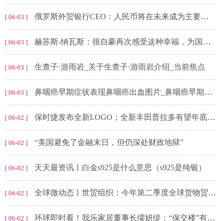
俄罗斯外贸银行CEO：人民币将在未来成为主要的储备和结算货币-全球新消息
[ 06-03 ]
赫苏斯-纳瓦斯：很自豪再次感受这种幸福，为国家队踢球意义重大_世界快资讯
[ 06-03 ]
生查子·游雨岩_关于生查子·游雨岩介绍_当前焦点
[ 06-03 ]
鼻咽癌早期症状表现鼻咽癌出血图片_鼻咽癌早期症状表现
[ 06-03 ]
保时捷发布全新LOGO；全新丰田普拉多有望年底发布_观速讯
[ 06-02 ]
“美国避免了金融末日，但仍深处财政地狱”
[ 06-02 ]
天天最资讯丨白金s925是什么意思（s925是纯银）
[ 06-02 ]
全球微动态丨世贸组织：今年第二季度全球货物贸易或好转
[ 06-02 ]
环球即时看！我乐家居董事长缪妍缇：“保交楼”有效激活家居消费需求，实现行业“由大到强”的转变
[ 06-02 ]