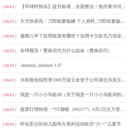
【环球时快讯】提升标准，全面整治！焦作黄河河务局清除高杆杂草扮靓大堤
[ 06-03 ]
天天快资讯：刀郎前妻杨娜 个人资料_刀郎前妻杨娜个人资料
[ 06-03 ]
逾期八年了处理政策有哪些？信用卡欠款无力偿还怎么办？-动态焦点
[ 06-03 ]
全球视讯！曹操后代为什么短命（曹操后代）
[ 06-03 ]
-daemon_daemon 3 47
[ 06-03 ]
兴和股份拟投资3000万设立全资子公司湖北兴辰文化体育发展有限公司
[ 06-03 ]
我是一只小小鸟歌词（关于我是一只小小鸟歌词的基本详情介绍）
[ 06-03 ]
股票行情快报：*ST御银（002177）6月2日主力资金净买入367.66万元
[ 06-03 ]
怀化军分区幼儿园举办系列活动欢庆“六一”儿童节
[ 06-03 ]