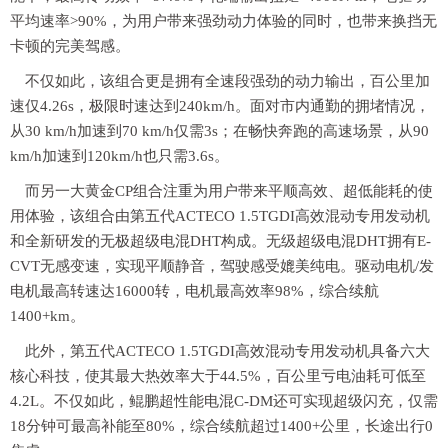
平均速率>90%，为用户带来强劲动力体验的同时，也带来换挡无
卡顿的完美驾感。
不仅如此，该组合更是拥有全速段强劲的动力输出，百公里加
速仅4.26s，极限时速达到240km/h。面对市内通勤的拥堵情况，
从30 km/h加速到70 km/h仅需3s；在畅快奔跑的高速场景，从90
km/h加速到120km/h也只需3.6s。
而另一大黄金CP组合注重为用户带来平顺高效、超低能耗的使
用体验，该组合由第五代ACTECO 1.5TGDI高效混动专用发动机
和全新研发的无极超级电混DHT构成。无级超级电混DHT拥有E-
CVT无感变速，实现平顺静音，驾驶感受媲美纯电。驱动电机/发
电机最高转速达16000转，电机最高效率98%，综合续航
1400+km。
此外，第五代ACTECO 1.5TGDI高效混动专用发动机具备六大
核心科技，使其最大热效率大于44.5%，百公里亏电油耗可低至
4.2L。不仅如此，鲲鹏超性能电混C-DM还可实现超级闪充，仅需
18分钟可最高补能至80%，综合续航超过1400+公里，长途出行0