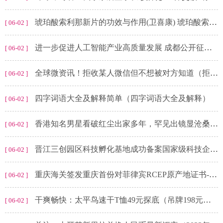
琥珀酸索利那新片的功效与作用(卫喜康) 琥珀酸索利那新片说明书
[ 06-02 ]
进一步促进人工智能产业高质量发展 成都公开征求意见
[ 06-02 ]
全球微资讯！拒收某人微信但不想被对方知道（拒收好友微信又不让对方知道）
[ 06-02 ]
四字词语大全及解释简单（四字词语大全及解释）
[ 06-02 ]
香港知名男星看破红尘出家多年，罕见出镜显沧桑，网友差点不敢认
[ 06-02 ]
晋江三创园区科技孵化基地成功备案国家级科技企业孵化器_滚动
[ 06-02 ]
重庆海关签发重庆首份对菲律宾RCEP原产地证书-全球新视野
[ 06-02 ]
干爽畅快：太平鸟速干T恤49元探底（吊牌198元） 焦点观察
[ 06-02 ]