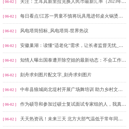
关注：土耳其新里拉兑换人民币最新汇率（2023年6月2日）
[ 06-02 ]
每日看点!江苏一男童不慎将玩具甩进邻桌火锅烫到婴儿，火锅店：已报警处理
[ 06-02 ]
风电塔筒招标_风电塔筒-世界热议
[ 06-02 ]
安徽巢湖：读懂“适老化”需求，让长者监督无忧_微动态
[ 06-02 ]
知情人曝出国泰遭开除空姐的最新动态：不会工作了，8月份完婚
[ 06-02 ]
刻舟求剑图片配文字_刻舟求剑图片
[ 06-02 ]
中牟县狼城岗北堤村开展广场舞培训 助力乡村文化振兴
[ 06-02 ]
作为硕导和参加过硕士复试面试专家组的人，我真的不想告诉你们以下内幕|天天即时看
[ 06-02 ]
天天热资讯！未来三天 北方大部气温低于常年同期 华南等地有高温天气
[ 06-02 ]