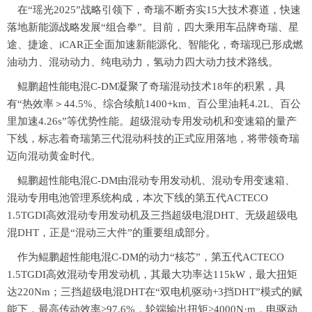
在“瑶光2025”战略引领下，奇瑞不断夯实15大技术赛道，快速
落地新能源战略发展“组合拳”。目前，四大乘用车品牌奇瑞、星
途、捷途、iCAR正全面加速新能源化、智能化，奇瑞现已形成燃
油动力、混动动力、纯电动力，氢动力四大动力技术路线。
鲲鹏超性能电混C-DM凝聚了奇瑞混动技术18年的积累，具
有“热效率＞44.5%、综合续航1400+km、百公里油耗4.2L、百公
里加速4.26s”等优势性能。超级混动专用发动机和变速箱的量产
下线，标志着奇瑞第三代混动科技的正式应用落地，将带领奇瑞
迈向混动黄金时代。
鲲鹏超性能电混C-DM由混动专用发动机、混动专用变速箱、
混动专用电池管理系统构成，本次下线的第五代ACTECO
1.5TGDI高效混动专用发动机及三挡超级电混DHT、无级超级电
混DHT，正是“混动三大件”的重要组成部分。
作为鲲鹏超性能电混C-DM的动力“核芯”，第五代ACTECO
1.5TGDI高效混动专用发动机，其最大功率达115kW，最大扭矩
达220Nm；三挡超级电混DHT在“双电机驱动+3挡DHT”模式的赋
能下，最高传动效率>97.6%，轮端输出扭矩>4000N·m，电驱动