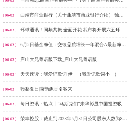
当前动态:曲阜游客服务中心（关于曲阜游客服务中心介绍）
[ 06-03 ]
曲靖市商业银行（关于曲靖市商业银行介绍） 独家焦点
[ 06-03 ]
环球通讯！​同频共振 全面开花 我市将开展六五环境日系列宣传活动
[ 06-03 ]
6月2日基金净值：交银品质增长一年混合A最新净值0.9277，涨2.18%
[ 06-03 ]
唐山大兄粤语版下载_唐山大兄粤语版
[ 06-03 ]
天天速读：我爱记歌词 伊一（我爱记歌词小一）
[ 06-03 ]
赣鄱夏日|荷韵飘香引客来
[ 06-03 ]
每日资讯：热点丨“马斯克们”来华彰显中国投资吸引力
[ 06-03 ]
荣丰控股：截止到2023年5月31日公司股东人数为8219户_环球最资讯
[ 06-03 ]