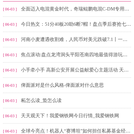
全面迈入电混黄金时代，奇瑞鲲鹏电混C-DM专用发动机及变速箱量产|环球简讯
[ 06-03 ]
今日热文：51分40板20助6断7帽！盘点季后赛抢七大战数据之最，现役一人上榜
[ 06-03 ]
河南小麦遭遇收割难，人民币对美元跌破7.1丨一周热点回顾
[ 06-03 ]
焦点滚动:盘点龙湾洞头平阳苍南四地最值得游玩的景点
[ 06-03 ]
小手牵小手 高新公安开展公益献爱心主题活动 天天播报
[ 06-03 ]
俾面派对是什么风格-俾面派对什么意思
[ 06-03 ]
柘怎么读_蛰怎么读
[ 06-03 ]
天天观天下！我爱钢铁网今日行情_我爱钢铁网
[ 06-03 ]
全球今亮点！机器人“赛博坦”如何担任私募基金经理？总经理这样回应
[ 06-03 ]